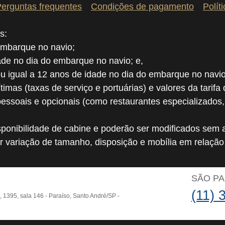
erguntas frequentes
Condições de pagamento
Polít
s:
embarque no navio;
dade no dia do embarque no navio; e,
ou igual a 12 anos de idade no dia do embarque no navio
ítimas (taxas de serviço e portuárias) e valores da tarifa
pessoais e opcionais (como restaurantes especializados
ponibilidade de cabine e poderão ser modificados sem a
r variação de tamanho, disposição e mobília em relaçã
O
SÃO P
(11) 
o, 1395, sala 146 - Paraíso, Santo André/SP -