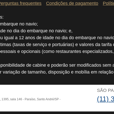
erguntas frequentes
Condições de pagamento
Polít
s:
embarque no navio;
dade no dia do embarque no navio; e,
ou igual a 12 anos de idade no dia do embarque no navio
ítimas (taxas de serviço e portuárias) e valores da tarifa
pessoais e opcionais (como restaurantes especializados
ponibilidade de cabine e poderão ser modificados sem a
r variação de tamanho, disposição e mobília em relaçã
O
SÃO P
(11) 
o, 1395, sala 146 - Paraíso, Santo André/SP -