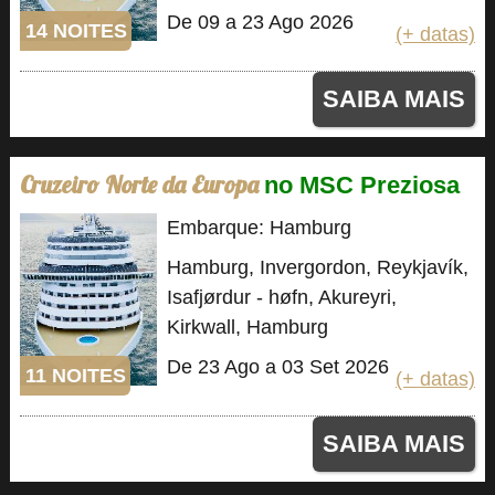
De 09 a 23 Ago 2026
14 NOITES
(+ datas)
SAIBA MAIS
Cruzeiro Norte da Europa
no MSC Preziosa
Embarque: Hamburg
Hamburg, Invergordon, Reykjavík,
Isafjørdur - høfn, Akureyri,
Kirkwall, Hamburg
De 23 Ago a 03 Set 2026
11 NOITES
(+ datas)
SAIBA MAIS