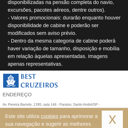
disponibilizadas na pensão completa do navio,
excursões, pacotes aéreos, dentre outros).
- Valores promocionais: durarão enquanto houver
disponibilidade de cabine e poderão ser
modificados sem aviso prévio.
- Dentro da mesma categoria de cabine poderá
haver variação de tamanho, disposição e mobília
em relação àquelas apresentadas. Imagens
apenas representativas.
ENDEREÇO
Av. Pereira Barreto, 1395, sala 146 - Paraíso, Santo André/SP -
CEP: 09190-610
x
Este site utiliza
cookies
para aprimorar a
SÃO PAULO
DEMAIS ESTADOS
sua navegação e sugerir as melhores