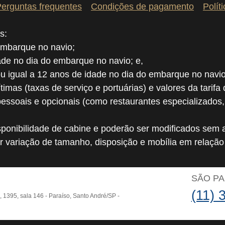
erguntas frequentes
Condições de pagamento
Polít
s:
embarque no navio;
dade no dia do embarque no navio; e,
ou igual a 12 anos de idade no dia do embarque no navio
ítimas (taxas de serviço e portuárias) e valores da tarifa
pessoais e opcionais (como restaurantes especializados
ponibilidade de cabine e poderão ser modificados sem a
r variação de tamanho, disposição e mobília em relaçã
O
SÃO P
(11) 
o, 1395, sala 146 - Paraíso, Santo André/SP -