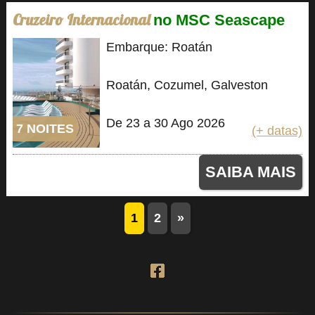
Cruzeiro Internacional
no MSC Seascape
Embarque: Roatán
Roatán, Cozumel, Galveston
De 23 a 30 Ago 2026
7 NOITES
(+ datas)
SAIBA MAIS
1
2
»