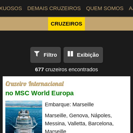
UXUOSOS
DEMAIS CRUZEIROS
QUEM SOMOS
A
CRUZEIROS
Filtro
Exibição
677
cruzeiros encontrados
Cruzeiro Internacional
no MSC World Europa
Embarque: Marseille
Marseille, Genova, Nápoles,
Messina, Valletta, Barcelona,
Marseille