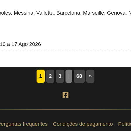
oles, Messina, Valletta, Barcelona, Marseille, Genova, 
10 a 17 Ago 2026
1
2
3
|
68
»
erguntas frequentes
Condições de pagamento
Polít