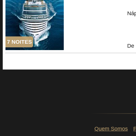
Náp
7 NOITES
De 
Quem Somos
P