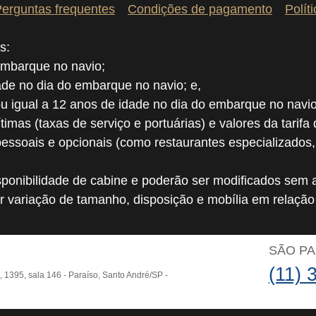
erguntas frequentes
Condições de pagamento
Polít
s:
embarque no navio;
dade no dia do embarque no navio; e,
ou igual a 12 anos de idade no dia do embarque no navio
ítimas (taxas de serviço e portuárias) e valores da tarifa
pessoais e opcionais (como restaurantes especializados
ponibilidade de cabine e poderão ser modificados sem a
r variação de tamanho, disposição e mobília em relaçã
O
SÃO P
(11) 
o, 1395, sala 146 - Paraíso, Santo André/SP -