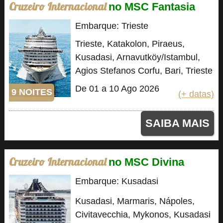
Cruzeiro Internacional
no MSC Fantasia
Embarque: Trieste
Trieste, Katakolon, Piraeus,
Kusadasi, Arnavutköy/Istambul,
Agios Stefanos Corfu, Bari, Trieste
De 01 a 10 Ago 2026
9 NOITES
(+ datas)
SAIBA MAIS
Cruzeiro Internacional
no MSC Divina
Embarque: Kusadasi
Kusadasi, Marmaris, Nápoles,
Civitavecchia, Mykonos, Kusadasi