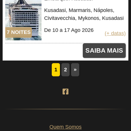
Kusadasi, Marmaris, Nápoles,
Civitavecchia, Mykonos, Kusadasi
De 10 a 17 Ago 2026
7 NOITES
(+ datas)
SAIBA MAIS
1
2
»
Quem Somos