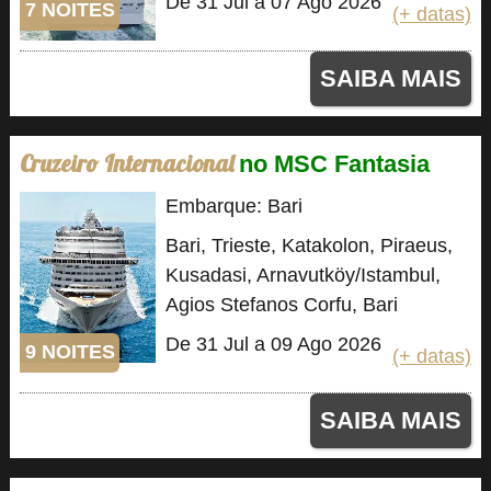
De 31 Jul a 07 Ago 2026
7 NOITES
(+ datas)
SAIBA MAIS
Cruzeiro Internacional
no MSC Fantasia
Embarque: Bari
Bari, Trieste, Katakolon, Piraeus,
Kusadasi, Arnavutköy/Istambul,
Agios Stefanos Corfu, Bari
De 31 Jul a 09 Ago 2026
9 NOITES
(+ datas)
SAIBA MAIS