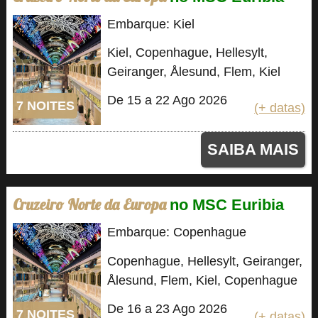
Embarque: Kiel
Kiel, Copenhague, Hellesylt,
Geiranger, Ålesund, Flem, Kiel
De 15 a 22 Ago 2026
7 NOITES
(+ datas)
SAIBA MAIS
Cruzeiro Norte da Europa
no MSC Euribia
Embarque: Copenhague
Copenhague, Hellesylt, Geiranger,
Ålesund, Flem, Kiel, Copenhague
De 16 a 23 Ago 2026
7 NOITES
(+ datas)