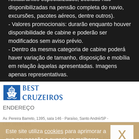
disponibilizadas na pensão completa do navio,
excursões, pacotes aéreos, dentre outros).
- Valores promocionais: durarão enquanto houver
disponibilidade de cabine e poderão ser
modificados sem aviso prévio.
- Dentro da mesma categoria de cabine poderá
haver variação de tamanho, disposição e mobília
em relação àquelas apresentadas. Imagens
apenas representativas.
ENDEREÇO
Av. Pereira Barreto, 1395, sala 146 - Paraíso, Santo André/SP -
CEP: 09190-610
x
Este site utiliza
cookies
para aprimorar a
SÃO PAULO
DEMAIS ESTADOS