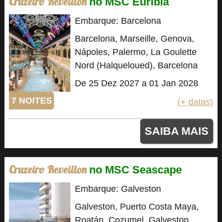
Cruzeiro Reveillon
no MSC Euribia
Embarque: Barcelona
Barcelona, Marseille, Genova,
Nápoles, Palermo, La Goulette
Nord (Halqueloued), Barcelona
De 25 Dez 2027 a 01 Jan 2028
7 NOITES
(+ datas)
SAIBA MAIS
Cruzeiro Reveillon
no MSC Seascape
Embarque: Galveston
Galveston, Puerto Costa Maya,
Roatán, Cozumel, Galveston