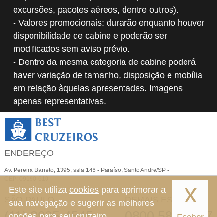
excursões, pacotes aéreos, dentre outros).
- Valores promocionais: durarão enquanto houver
disponibilidade de cabine e poderão ser
modificados sem aviso prévio.
- Dentro da mesma categoria de cabine poderá
haver variação de tamanho, disposição e mobília
em relação àquelas apresentadas. Imagens
apenas representativas.
ENDEREÇO
Av. Pereira Barreto, 1395, sala 146 - Paraíso, Santo André/SP -
CEP: 09190-610
x
Este site utiliza
cookies
para aprimorar a
SÃO PAULO
DEMAIS ESTADOS
sua navegação e sugerir as melhores
(11) 3995-4545
0800 580 0447
opções para seu cruzeiro.