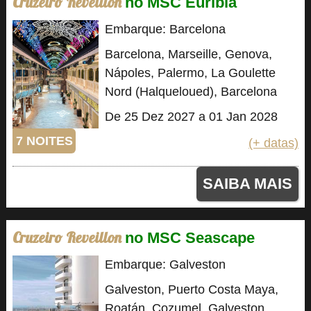
Cruzeiro Reveillon
no MSC Euribia
Embarque: Barcelona
Barcelona, Marseille, Genova,
Nápoles, Palermo, La Goulette
Nord (Halqueloued), Barcelona
De 25 Dez 2027 a 01 Jan 2028
7 NOITES
(+ datas)
SAIBA MAIS
Cruzeiro Reveillon
no MSC Seascape
Embarque: Galveston
Galveston, Puerto Costa Maya,
Roatán, Cozumel, Galveston