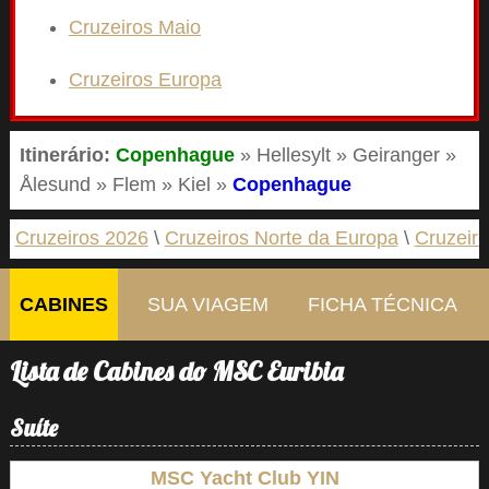
Cruzeiros Maio
Cruzeiros Europa
Itinerário:
Copenhague
» Hellesylt » Geiranger »
Ålesund » Flem » Kiel »
Copenhague
Cruzeiros 2026
Cruzeiros Norte da Europa
Cruzeir
CABINES
SUA VIAGEM
FICHA TÉCNICA
Lista de Cabines do MSC Euribia
Suíte
MSC Yacht Club YIN