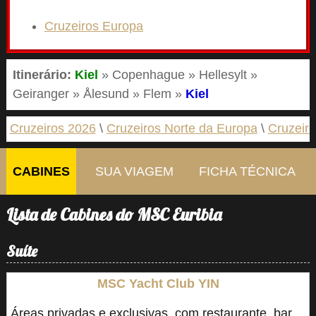
Cruzeiros Europa
Itinerário:
Kiel
» Copenhague » Hellesylt »
Geiranger » Ålesund » Flem »
Kiel
Cruzeiros 2026
Cruzeiros Norte da Europa
Cruzeir
CABINES
SUA VIAGEM
FICHA TÉCNICA
Lista de Cabines do MSC Euribia
Suíte
MSC Yacht Club YIN
Áreas privadas e exclusivas, com restaurante, bar,