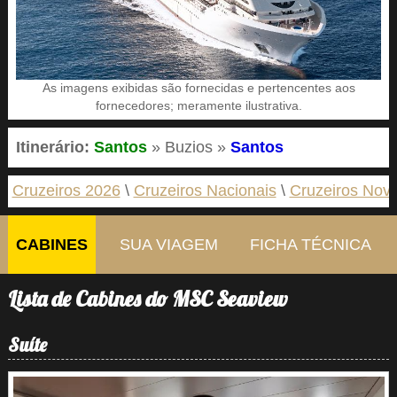
As imagens exibidas são fornecidas e pertencentes aos
fornecedores; meramente ilustrativa.
Itinerário:
Santos
» Buzios »
Santos
Cruzeiros 2026
Cruzeiros Nacionais
Cruzeiros Nov
CABINES
SUA VIAGEM
FICHA TÉCNICA
Lista de Cabines do MSC Seaview
Suíte