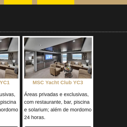
 YC1
MSC Yacht Club YC3
usivas,
Áreas privadas e exclusivas,
 piscina
com restaurante, bar, piscina
 mordomo
e solarium; além de mordomo
24 horas.