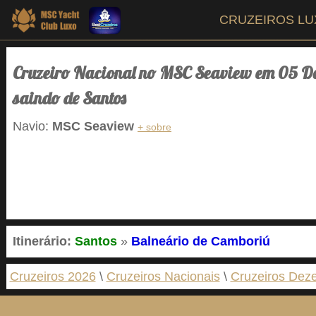
CRUZEIROS L
Cruzeiro Nacional no MSC Seaview em 05 Dez
saindo de Santos
Navio:
MSC Seaview
+ sobre
Itinerário:
Santos
»
Balneário de Camboriú
Cruzeiros 2026
Cruzeiros Nacionais
Cruzeiros Dez