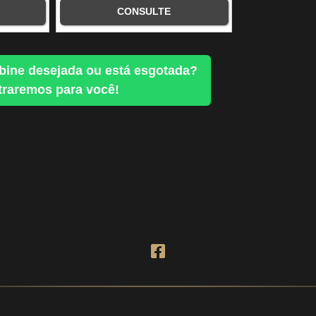
CONSULTE
bine desejada ou está esgotada?
raremos para você!