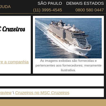
SÃO PAULO
DEMAIS ESTADOS
JUDA
(11) 3995-4545
0800 580 0447
Cruzeiros
As imagens exibidas são fornecidas e
re a companhia
pertencentes aos fornecedores; meramente
ilustrativa.
eaview
Cruzeiros no MSC Cruzeiros