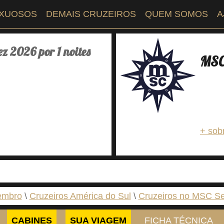
UXUOSOS
DEMAIS CRUZEIROS
QUEM SOMOS
A
 2026 por 1 noites
MSC 
+ sob
embro
Cruzeiros América do Sul
Cruzeiros no MSC S
CABINES
SUA VIAGEM
FICHA TÉCNICA