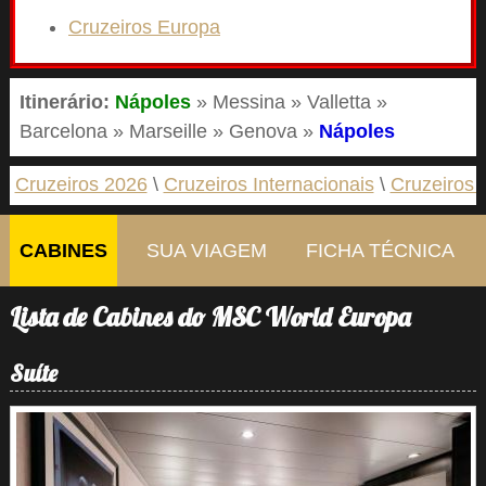
Cruzeiros Europa
Itinerário:
Nápoles
» Messina » Valletta »
Barcelona » Marseille » Genova »
Nápoles
Cruzeiros 2026
Cruzeiros Internacionais
Cruzeiros 
CABINES
SUA VIAGEM
FICHA TÉCNICA
Lista de Cabines do MSC World Europa
Suíte