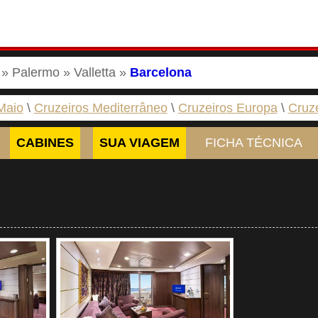
 » Palermo » Valletta »
Barcelona
Maio
Cruzeiros Mediterrâneo
Cruzeiros Europa
Cruz
CABINES
SUA VIAGEM
FICHA TÉCNICA