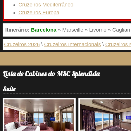
Cruzeiros Mediterrâneo
Cruzeiros Europa
Itinerário:
Barcelona
» Marseille » Livorno » Cagliari
Cruzeiros 2026
Cruzeiros Internacionais
Cruzeiros 
Lista de Cabines do MSC Splendida
Suíte