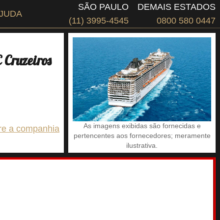
SÃO PAULO
DEMAIS ESTADOS
JUDA
(11) 3995-4545
0800 580 0447
Cruzeiros
As imagens exibidas são fornecidas e
re a companhia
pertencentes aos fornecedores; meramente
ilustrativa.