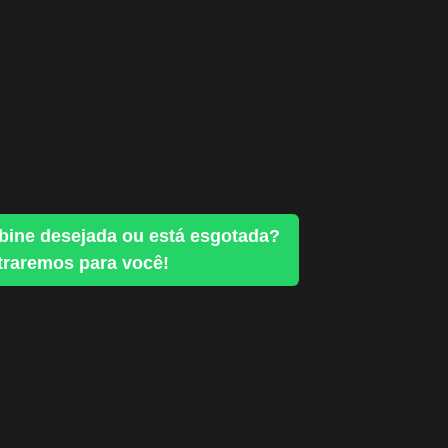
bine desejada ou está esgotada?
raremos para você!