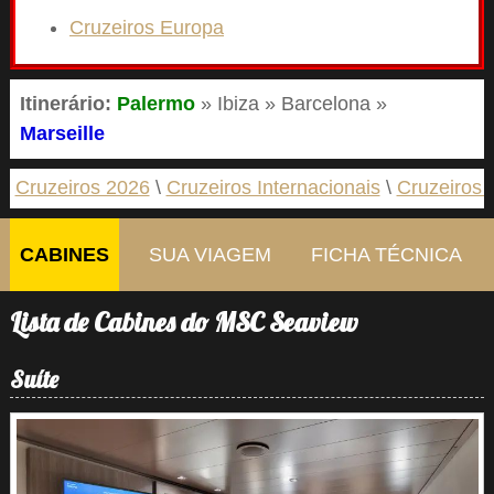
Cruzeiros Europa
Itinerário:
Palermo
» Ibiza » Barcelona »
Marseille
Cruzeiros 2026
Cruzeiros Internacionais
Cruzeiros 
CABINES
SUA VIAGEM
FICHA TÉCNICA
Lista de Cabines do MSC Seaview
Suíte