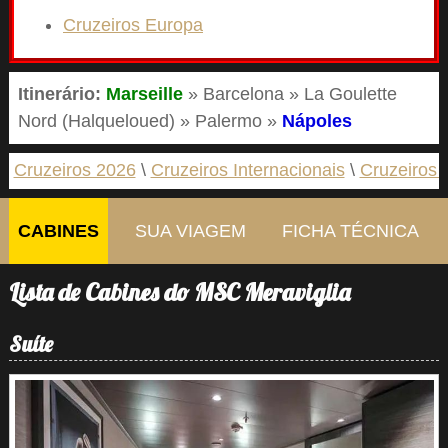
Cruzeiros Europa
Itinerário:
Marseille
» Barcelona » La Goulette
Nord (Halqueloued) » Palermo »
Nápoles
Cruzeiros 2026
Cruzeiros Internacionais
Cruzeiros 
CABINES
SUA VIAGEM
FICHA TÉCNICA
Lista de Cabines do MSC Meraviglia
Suíte