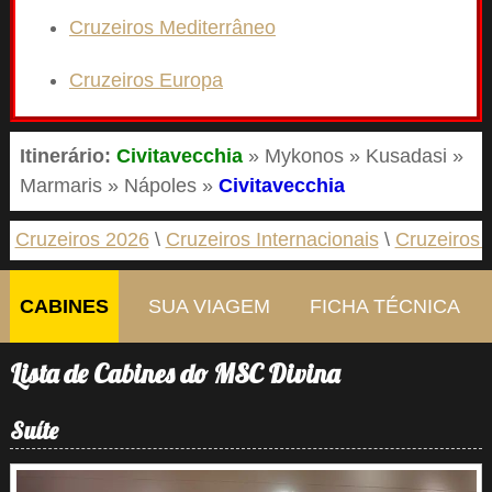
Cruzeiros Mediterrâneo
Cruzeiros Europa
Itinerário:
Civitavecchia
» Mykonos » Kusadasi »
Marmaris » Nápoles »
Civitavecchia
Cruzeiros 2026
Cruzeiros Internacionais
Cruzeiros 
CABINES
SUA VIAGEM
FICHA TÉCNICA
Lista de Cabines do MSC Divina
Suíte