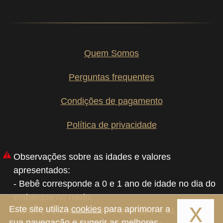
Quem Somos
Perguntas frequentes
Condições de pagamento
Política de privacidade
Observações sobre as idades e valores
apresentados:
- Bebê corresponde a 0 e 1 ano de idade no dia do
embarque no navio;
x
Este site utiliza
cookies
para aprimorar a
- Criança estará na faixa etária de 2 à 11 anos de
sua navegação e sugerir as melhores