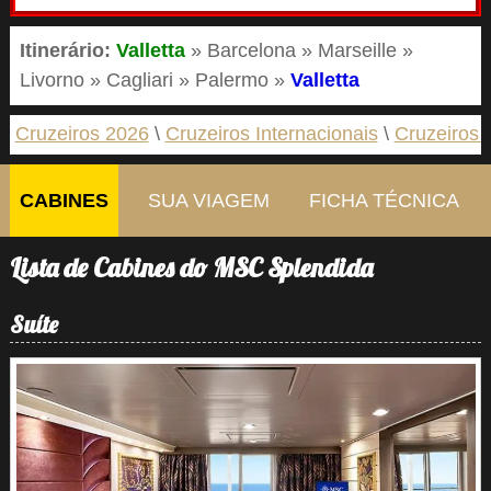
Itinerário:
Valletta
» Barcelona » Marseille »
Livorno » Cagliari » Palermo »
Valletta
Cruzeiros 2026
Cruzeiros Internacionais
Cruzeiros 
CABINES
SUA VIAGEM
FICHA TÉCNICA
Lista de Cabines do MSC Splendida
Suíte