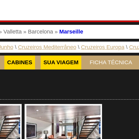
 Valletta » Barcelona »
Marseille
Junho
Cruzeiros Mediterrâneo
Cruzeiros Europa
Cru
CABINES
SUA VIAGEM
FICHA TÉCNICA