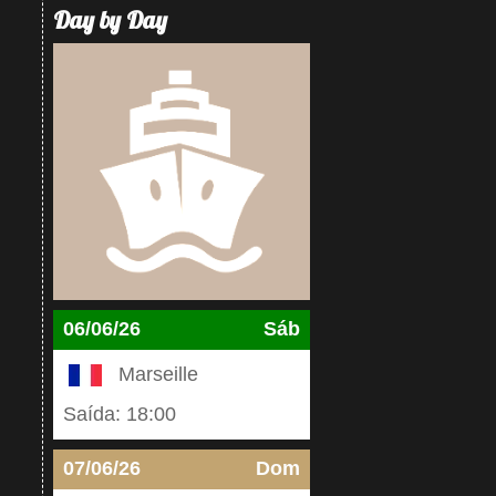
Day by Day
06/06/26
Sáb
Marseille
Saída: 18:00
07/06/26
Dom