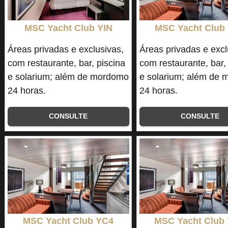
MSC Yacht Club YIN
MSC Yacht Club
Áreas privadas e exclusivas,
Áreas privadas e excl
com restaurante, bar, piscina
com restaurante, bar,
e solarium; além de mordomo
e solarium; além de
24 horas.
24 horas.
CONSULTE
CONSULTE
MSC Yacht Club YC4
MSC Yacht Club