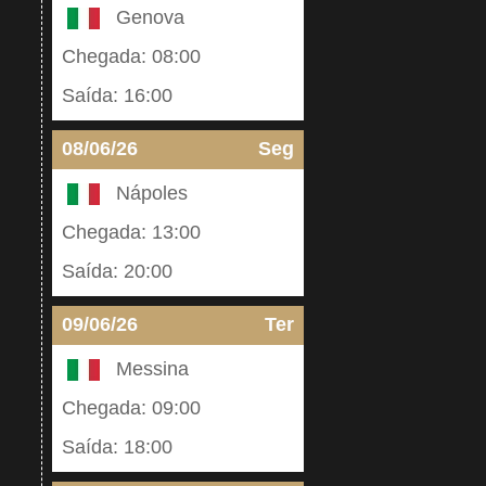
Genova
Chegada: 08:00
Saída: 16:00
08/06/26
Seg
Nápoles
Chegada: 13:00
Saída: 20:00
09/06/26
Ter
Messina
Chegada: 09:00
Saída: 18:00