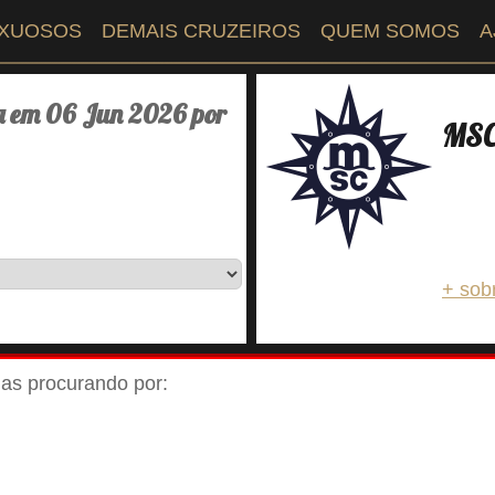
UXUOSOS
DEMAIS CRUZEIROS
QUEM SOMOS
A
a em 06 Jun 2026 por
MSC 
+ sob
ejas procurando por: