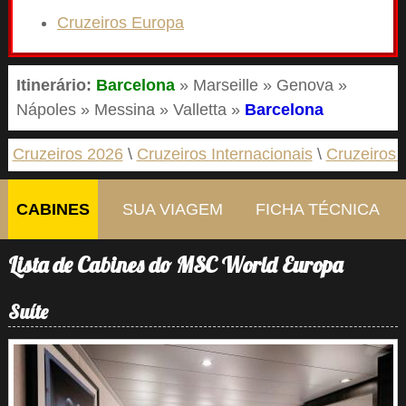
Cruzeiros Europa
Itinerário:
Barcelona
» Marseille » Genova »
Nápoles » Messina » Valletta »
Barcelona
Cruzeiros 2026
Cruzeiros Internacionais
Cruzeiros 
CABINES
SUA VIAGEM
FICHA TÉCNICA
Lista de Cabines do MSC World Europa
Suíte