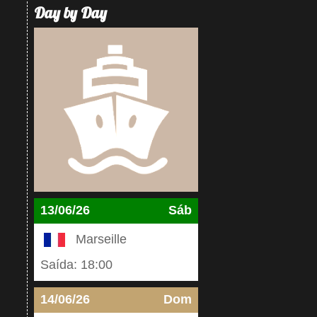
Day by Day
13/06/26
Sáb
Marseille
Saída: 18:00
14/06/26
Dom