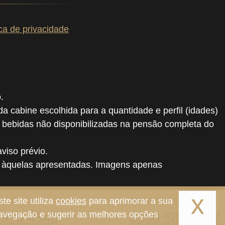
ica de privacidade
.
 da cabine escolhida para a quantidade e perfil (idades)
, bebidas não disponibilizadas na pensão completa do
viso prévio.
o àquelas apresentadas. Imagens apenas
x
ste site utiliza
cookies
para aprimorar a sua
AULO
DEMAIS ESTADOS
avegação e sugerir as melhores opções
3995-4545
0800 580 0447