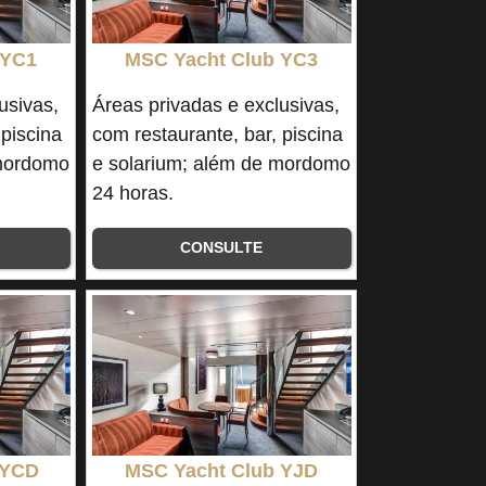
 YC1
MSC Yacht Club YC3
usivas,
Áreas privadas e exclusivas,
 piscina
com restaurante, bar, piscina
 mordomo
e solarium; além de mordomo
24 horas.
CONSULTE
 YCD
MSC Yacht Club YJD