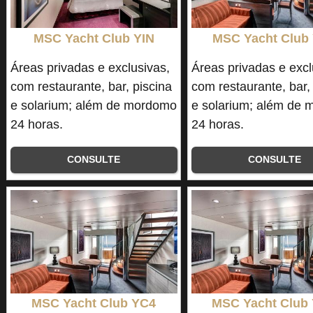
MSC Yacht Club YIN
MSC Yacht Club
Áreas privadas e exclusivas,
Áreas privadas e excl
com restaurante, bar, piscina
com restaurante, bar,
e solarium; além de mordomo
e solarium; além de
24 horas.
24 horas.
CONSULTE
CONSULTE
MSC Yacht Club YC4
MSC Yacht Club