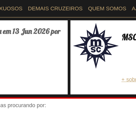
UXUOSOS
DEMAIS CRUZEIROS
QUEM SOMOS
A
a em 13 Jun 2026 por
MSC 
+ sob
ejas procurando por: