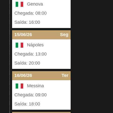
Genova
Chegada: 08:00
Saída: 16:00
15/06/26
Seg
Nápoles
Chegada: 13:00
Saída: 20:00
16/06/26
Ter
Messina
Chegada: 09:00
Saída: 18:00