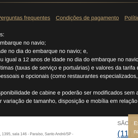
erguntas frequentes
Condições de pagamento
Polít
s:
embarque no navio;
dade no dia do embarque no navio; e,
ou igual a 12 anos de idade no dia do embarque no navio
ítimas (taxas de serviço e portuárias) e valores da tarifa
pessoais e opcionais (como restaurantes especializados
ponibilidade de cabine e poderão ser modificados sem a
r variação de tamanho, disposição e mobília em relaçã
E
O
SÃO P
n
(11) 
o, 1395, sala 146 - Paraíso, Santo André/SP -