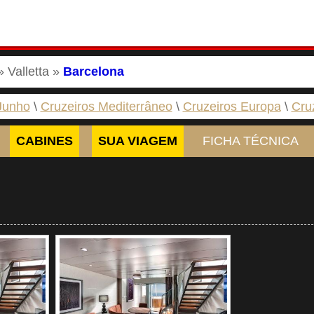
 Valletta »
Barcelona
Junho
Cruzeiros Mediterrâneo
Cruzeiros Europa
Cru
CABINES
SUA VIAGEM
FICHA TÉCNICA