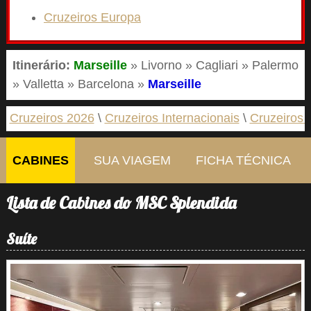
Cruzeiros Europa
Itinerário:
Marseille
» Livorno » Cagliari » Palermo
» Valletta » Barcelona »
Marseille
Cruzeiros 2026
Cruzeiros Internacionais
Cruzeiros 
CABINES
SUA VIAGEM
FICHA TÉCNICA
Lista de Cabines do MSC Splendida
Suíte