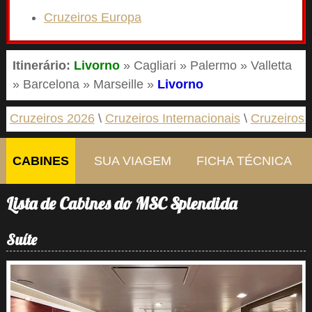
Cruzeiros Europa
Itinerário:
Livorno
» Cagliari » Palermo » Valletta
» Barcelona » Marseille »
Livorno
Cruzeiros 2026
Cruzeiros Internacionais
Cruzeiros 
CABINES
SUA VIAGEM
FICHA TÉCNICA
Lista de Cabines do MSC Splendida
Suíte