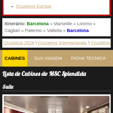
Cruzeiros Europa
Itinerário:
Barcelona
» Marseille » Livorno »
Cagliari » Palermo » Valletta »
Barcelona
Cruzeiros 2026
Cruzeiros Internacionais
Cruzeiros 
CABINES
SUA VIAGEM
FICHA TÉCNICA
Lista de Cabines do MSC Splendida
Suíte