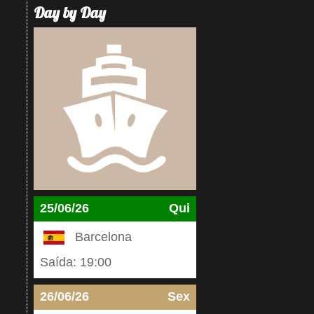
Day by Day
25/06/26
Qui
Barcelona
Saída: 19:00
26/06/26
Sex