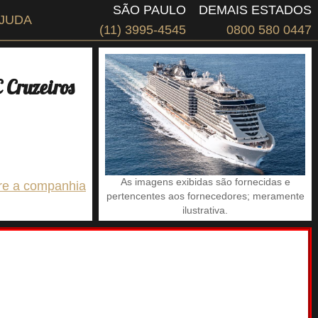
SÃO PAULO
DEMAIS ESTADOS
JUDA
(11) 3995-4545
0800 580 0447
Cruzeiros
As imagens exibidas são fornecidas e
re a companhia
pertencentes aos fornecedores; meramente
ilustrativa.