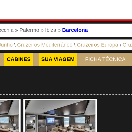
ecchia » Palermo » Ibiza »
Barcelona
Junho
Cruzeiros Mediterrâneo
Cruzeiros Europa
Cru
CABINES
SUA VIAGEM
FICHA TÉCNICA