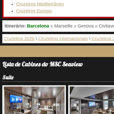
Cruzeiros Mediterrâneo
Cruzeiros Europa
Itinerário:
Barcelona
» Marseille » Genova » Civitav
Cruzeiros 2026
Cruzeiros Internacionais
Cruzeiros 
Lista de Cabines do MSC Seaview
Suíte