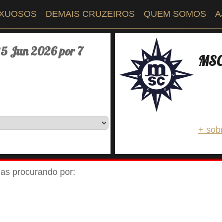
UXUOSOS
DEMAIS CRUZEIROS
QUEM SOMOS
A
25 Jun 2026 por 7
MSC 
+ sob
ejas procurando por: