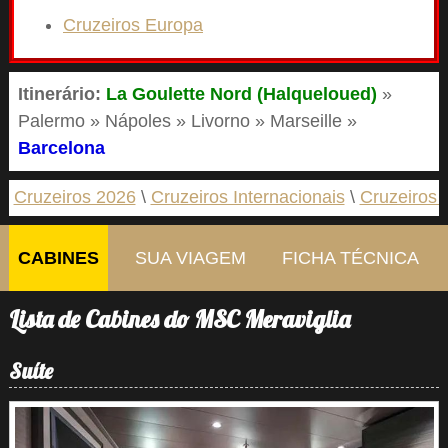
Cruzeiros Europa
Itinerário:
La Goulette Nord (Halqueloued)
»
Palermo » Nápoles » Livorno » Marseille »
Barcelona
Cruzeiros 2026
Cruzeiros Internacionais
Cruzeiros 
CABINES
SUA VIAGEM
FICHA TÉCNICA
Lista de Cabines do MSC Meraviglia
Suíte