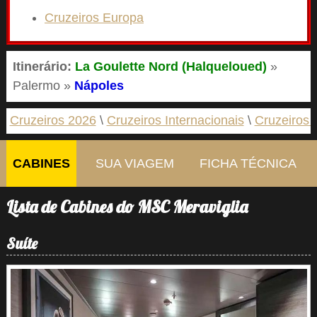
Cruzeiros Europa
Itinerário:
La Goulette Nord (Halqueloued)
»
Palermo »
Nápoles
Cruzeiros 2026
Cruzeiros Internacionais
Cruzeiros 
CABINES
SUA VIAGEM
FICHA TÉCNICA
Lista de Cabines do MSC Meraviglia
Suíte