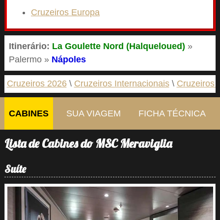
Cruzeiros Europa
Itinerário:
La Goulette Nord (Halqueloued)
»
Palermo »
Nápoles
Cruzeiros 2026
Cruzeiros Internacionais
Cruzeiros 
CABINES
SUA VIAGEM
FICHA TÉCNICA
Lista de Cabines do MSC Meraviglia
Suíte