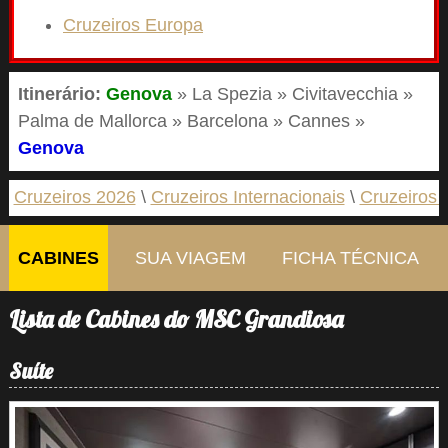
Cruzeiros Europa
Itinerário:
Genova
» La Spezia » Civitavecchia »
Palma de Mallorca » Barcelona » Cannes »
Genova
Cruzeiros 2026
Cruzeiros Internacionais
Cruzeiros 
CABINES
SUA VIAGEM
FICHA TÉCNICA
Lista de Cabines do MSC Grandiosa
Suíte