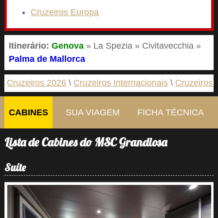
Cruzeiros Europa
Itinerário:
Genova
» La Spezia » Civitavecchia »
Palma de Mallorca
Cruzeiros 2026
Cruzeiros Internacionais
Cruzeiros 
CABINES
SUA VIAGEM
FICHA TÉCNICA
Lista de Cabines do MSC Grandiosa
Suíte