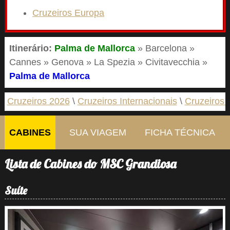
Cruzeiros Europa
Itinerário:
Palma de Mallorca
» Barcelona »
Cannes » Genova » La Spezia » Civitavecchia »
Palma de Mallorca
Cruzeiros 2026
Cruzeiros Internacionais
Cruzeiros 
CABINES
SUA VIAGEM
FICHA TÉCNICA
Lista de Cabines do MSC Grandiosa
Suíte