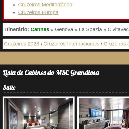
Cruzeiros Mediterrâneo
Cruzeiros Europa
Itinerário:
Cannes
» Genova » La Spezia » Civitavec
Cruzeiros 2026
Cruzeiros Internacionais
Cruzeiros 
Lista de Cabines do MSC Grandiosa
Suíte