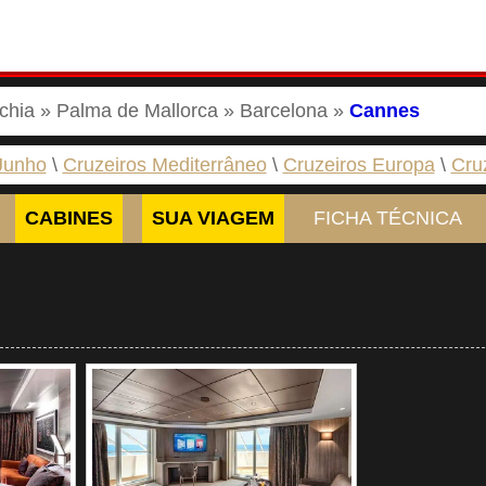
chia » Palma de Mallorca » Barcelona »
Cannes
Junho
Cruzeiros Mediterrâneo
Cruzeiros Europa
Cru
CABINES
SUA VIAGEM
FICHA TÉCNICA