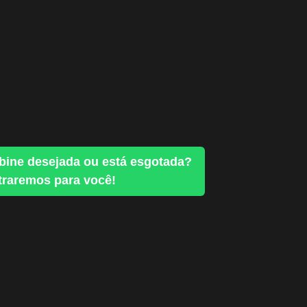
bine desejada ou está esgotada?
raremos para você!