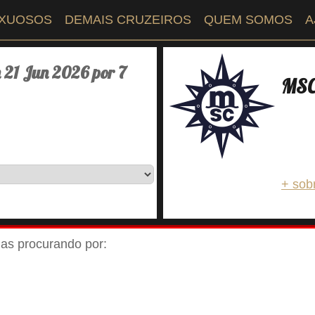
UXUOSOS
DEMAIS CRUZEIROS
QUEM SOMOS
A
 21 Jun 2026 por 7
MSC 
+ sob
ejas procurando por: