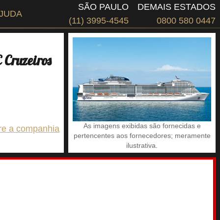
SÃO PAULO
DEMAIS ESTADOS
JUDA
(11) 3995-4545
0800 580 0447
Cruzeiros
As imagens exibidas são fornecidas e
re a companhia
pertencentes aos fornecedores; meramente
ilustrativa.