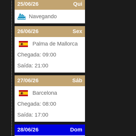
25/06/26
Qui
Navegando
26/06/26
Sex
Palma de Mallorca
Chegada: 09:00
Saída: 21:00
27/06/26
Sáb
Barcelona
Chegada: 08:00
Saída: 17:00
28/06/26
Dom