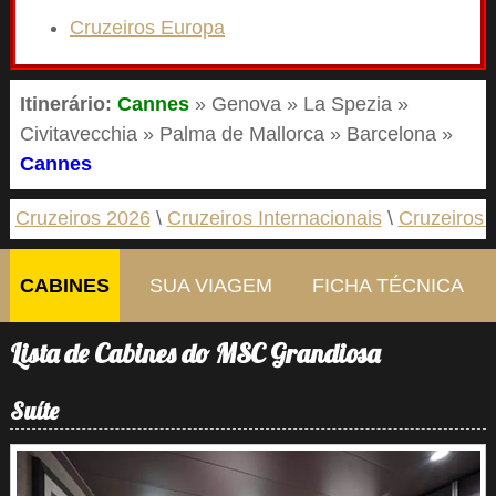
Cruzeiros Europa
Itinerário:
Cannes
» Genova » La Spezia »
Civitavecchia » Palma de Mallorca » Barcelona »
Cannes
Cruzeiros 2026
Cruzeiros Internacionais
Cruzeiros 
CABINES
SUA VIAGEM
FICHA TÉCNICA
Lista de Cabines do MSC Grandiosa
Suíte