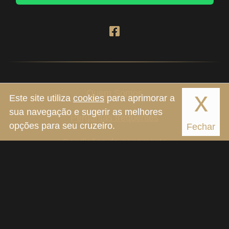
x
Quem Somos
Este site utiliza
cookies
para aprimorar a
sua navegação e sugerir as melhores
Perguntas frequentes
opções para seu cruzeiro.
Fechar
Condições de pagamento
Política de privacidade
Observações sobre as idades e valores
apresentados:
- Bebê corresponde a 0 e 1 ano de idade no dia do