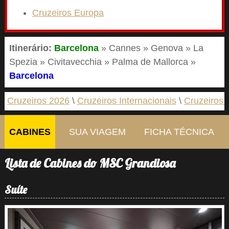
Cruzeiros Europa
Itinerário:
Barcelona
» Cannes » Genova » La
Spezia » Civitavecchia » Palma de Mallorca »
Barcelona
Cruzeiros 2026
Cruzeiros Internacionais
Cruzeiros 
CABINES
SUA VIAGEM
FICHA TÉCNICA
Lista de Cabines do MSC Grandiosa
Suíte