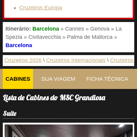
Cruzeiros Europa
Itinerário:
Barcelona
» Cannes » Genova » La
Spezia » Civitavecchia » Palma de Mallorca »
Barcelona
Cruzeiros 2026
Cruzeiros Internacionais
Cruzeiros 
CABINES
SUA VIAGEM
FICHA TÉCNICA
Lista de Cabines do MSC Grandiosa
Suíte