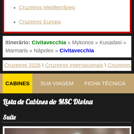
Cruzeiros Mediterrâneo
Cruzeiros Europa
Itinerário:
Civitavecchia
» Mykonos » Kusadasi »
Marmaris » Nápoles »
Civitavecchia
Cruzeiros 2026
Cruzeiros Internacionais
Cruzeiros 
CABINES
SUA VIAGEM
FICHA TÉCNICA
Lista de Cabines do MSC Divina
Suíte