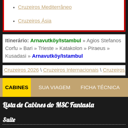
Cruzeiros Mediterrâneo
Cruzeiros Ásia
Itinerário:
Arnavutköy/Istambul
» Agios Stefanos
Corfu » Bari » Trieste » Katakolon » Piraeus »
Kusadasi »
Arnavutköy/Istambul
Cruzeiros 2026
Cruzeiros Internacionais
Cruzeiros 
CABINES
SUA VIAGEM
FICHA TÉCNICA
Lista de Cabines do MSC Fantasia
Suíte