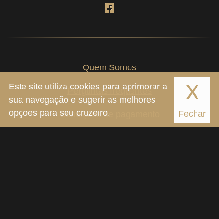
Quem Somos
x
Este site utiliza
cookies
para aprimorar a
Perguntas frequentes
sua navegação e sugerir as melhores
opções para seu cruzeiro.
Fechar
Condições de pagamento
Política de privacidade
Observações sobre as idades e valores
apresentados:
- Bebê corresponde a 0 e 1 ano de idade no dia do
embarque no navio;