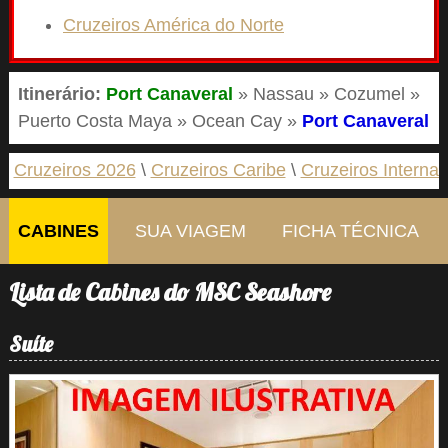
Cruzeiros América do Norte
Itinerário:
Port Canaveral
» Nassau » Cozumel »
Puerto Costa Maya » Ocean Cay »
Port Canaveral
Cruzeiros 2026
Cruzeiros Caribe
Cruzeiros Internac
CABINES
SUA VIAGEM
FICHA TÉCNICA
Lista de Cabines do MSC Seashore
Suíte