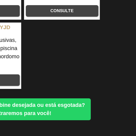
CONSULTE
 YJD
usivas,
 piscina
 mordomo
bine desejada ou está esgotada?
raremos para você!