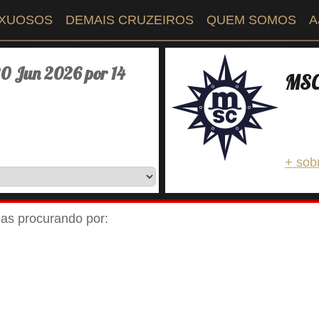
UXUOSOS
DEMAIS CRUZEIROS
QUEM SOMOS
A
0 Jun 2026 por 14
MSC 
+ sob
ejas procurando por: