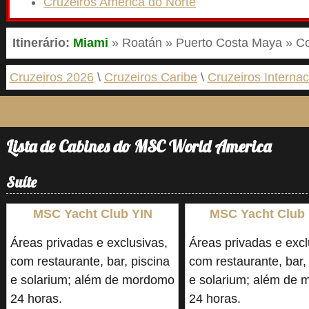
Cruzeiros América do Norte
Itinerário:
Miami
» Roatán » Puerto Costa Maya » C
Cruzeiros 2026
Cruzeiros Caribe
Cruzeiros Internac
Lista de Cabines do MSC World America
Suíte
MSC Yacht Club YIN
MSC Yacht Club
Áreas privadas e exclusivas,
Áreas privadas e excl
com restaurante, bar, piscina
com restaurante, bar,
e solarium; além de mordomo
e solarium; além de
24 horas.
24 horas.