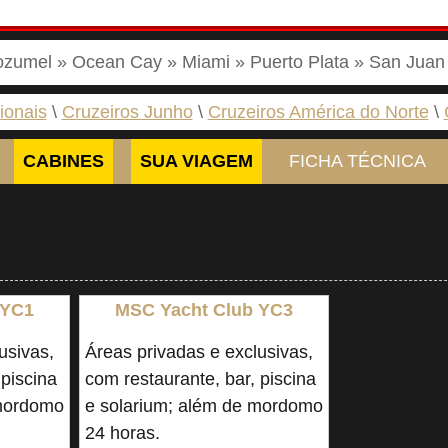
ozumel » Ocean Cay » Miami » Puerto Plata » San Jua
ionais
Cruzeiros Junho
Cruzeiros América do Norte
CABINES
SUA VIAGEM
FICHA TÉCNICA
 YC1
MSC Yacht Club YC3
usivas,
Áreas privadas e exclusivas,
 piscina
com restaurante, bar, piscina
 mordomo
e solarium; além de mordomo
24 horas.