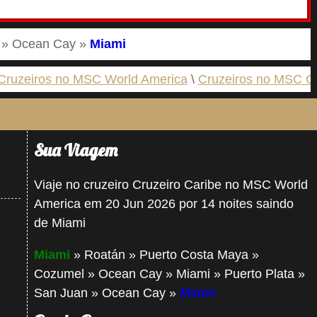
n » Ocean Cay »
Miami
Cruzeiros no MSC World America
Cruzeiros no MSC Cr
Sua Viagem
Viaje no cruzeiro Cruzeiro Caribe no MSC World
America em 20 Jun 2026 por 14 noites saindo
de Miami
Miami
» Roatán » Puerto Costa Maya »
Cozumel » Ocean Cay » Miami » Puerto Plata »
San Juan » Ocean Cay »
Miami