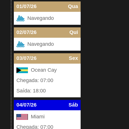
01/07/26
Qua
Navegando
02/07/26
Qui
Navegando
03/07/26
Sex
Ocean Cay
Chegada: 07:00
Saída: 18:00
04/07/26
Sáb
Miami
Chegada: 07:00