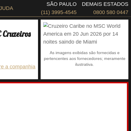
SÃO PAULO
DEMAIS ESTADOS
JUDA
(11) 3995-4545
0800 580 0447
Cruzeiros
As imagens exibidas são fornecidas e
pertencentes aos fornecedores; meramente
ilustrativa.
re a companhia